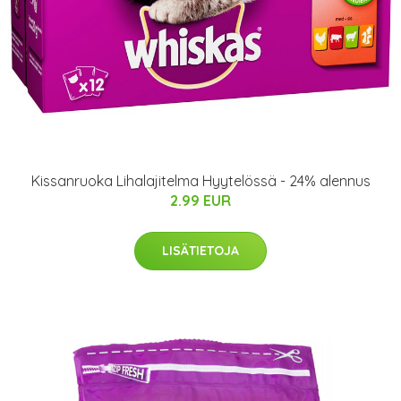
Kissanruoka Lihalajitelma Hyytelössä - 24% alennus
2.99 EUR
LISÄTIETOJA