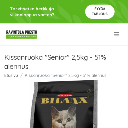
Tarvitsetko herkkuja
PYYDÄ
TARJOUS
viikonloppua varten?
.
Kissanruoka "Senior" 2,5kg - 51%
alennus
Etusivu
Kissanruoka "Senior" 2,5kg - 51% alennus