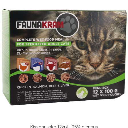
Kissanruoka 12kpl - 25% alennus