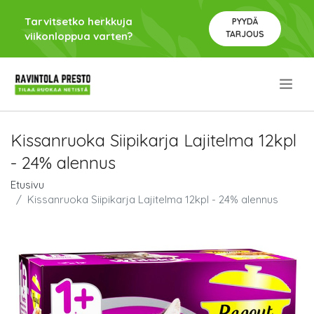
Tarvitsetko herkkuja
PYYDÄ
TARJOUS
viikonloppua varten?
.
Kissanruoka Siipikarja Lajitelma 12kpl
- 24% alennus
Etusivu
Kissanruoka Siipikarja Lajitelma 12kpl - 24% alennus