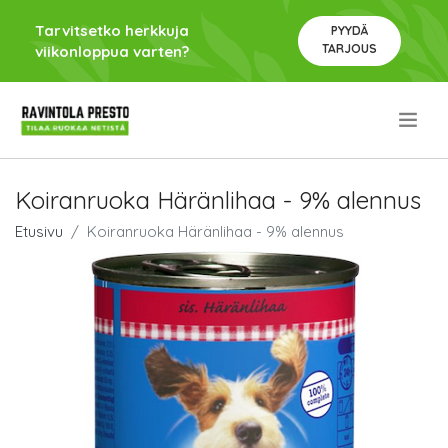
Tarvitsetko herkkuja
PYYDÄ
TARJOUS
viikonloppua varten?
.
Koiranruoka Häränlihaa - 9% alennus
Etusivu
Koiranruoka Häränlihaa - 9% alennus