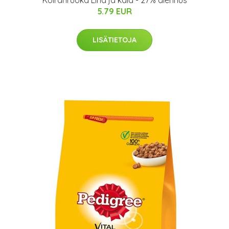
Koiranruoka Liha ja kala - 27% alennus
5.79 EUR
LISÄTIETOJA