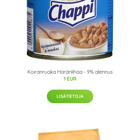
Koiranruoka Häränlihaa - 9% alennus
1 EUR
LISÄTIETOJA