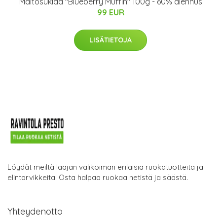
Maitosuklaa "Blueberry Muffin" 100g - 60% alennus
99 EUR
LISÄTIETOJA
Löydät meiltä laajan valikoiman erilaisia ruokatuotteita ja
elintarvikkeita. Osta halpaa ruokaa netistä ja säästä.
Yhteydenotto