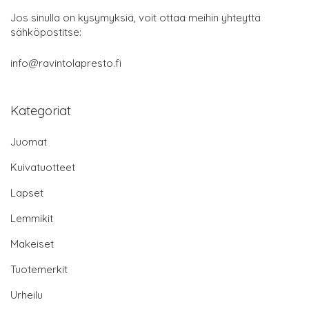
Jos sinulla on kysymyksiä, voit ottaa meihin yhteyttä
sähköpostitse:
info@ravintolapresto.fi
Kategoriat
Juomat
Kuivatuotteet
Lapset
Lemmikit
Makeiset
Tuotemerkit
Urheilu