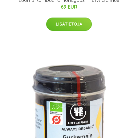
Luomu Kombucha Honeybush - 81% alennus
69 EUR
LISÄTIETOJA