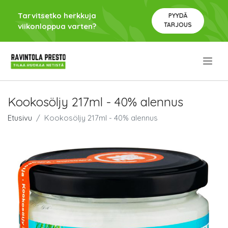
Tarvitsetko herkkuja
PYYDÄ
TARJOUS
viikonloppua varten?
.
Kookosöljy 217ml - 40% alennus
Etusivu
Kookosöljy 217ml - 40% alennus