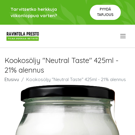
Tarvitsetko herkkuja
PYYDÄ
TARJOUS
viikonloppua varten?
.
Kookosöljy "Neutral Taste" 425ml -
21% alennus
Etusivu
Kookosöljy "Neutral Taste" 425ml - 21% alennus