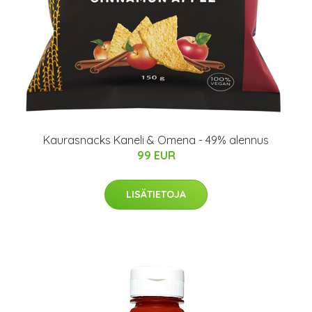
Kaurasnacks Kaneli & Omena - 49% alennus
99 EUR
LISÄTIETOJA