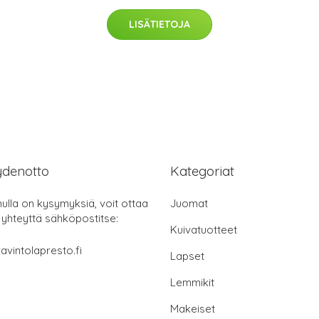
LISÄTIETOJA
ydenotto
Kategoriat
nulla on kysymyksiä, voit ottaa
Juomat
 yhteyttä sähköpostitse:
Kuivatuotteet
avintolapresto.fi
Lapset
Lemmikit
Makeiset