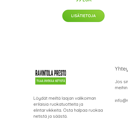
LISÄTIETOJA
Yhte
Jos si
meihin
Löydät meiltä laajan valikoiman
info@r
erilaisia ruokatuotteita ja
elintarvikkeita. Osta halpaa ruokaa
netistä ja säästä.