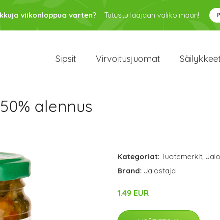
kkuja viikonloppua varten?
Tutustu laajaan valikoimaan!
Sipsit
Virvoitusjuomat
Säilykkee
 50% alennus
Kategoriat:
Tuotemerkit
,
Jalo
Brand:
Jalostaja
1.49 EUR