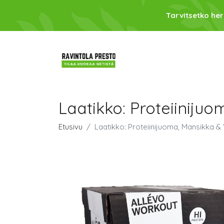
Tarvitsetko her
Laatikko: Proteiiniju
Etusivu
Laatikko: Proteiinijuoma, Mansikka &