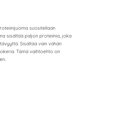
oteiinijuoma suositellaan
a sisältää paljon proteiinia, joka
tävyyttä. Sisältää vain vähän
 sokeria. Tämä vaihtoehto on
en.