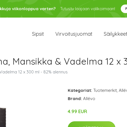
kkuja viikonloppua varten?
Tutustu laajaan valikoimaan!
Sipsit
Virvoitusjuomat
Säilykkee
oma, Mansikka & Vadelma 12 x 
 Vadelma 12 x 300 ml - 82% alennus
Kategoriat:
Tuotemerkit
,
Allé
Brand:
Allévo
4.99 EUR