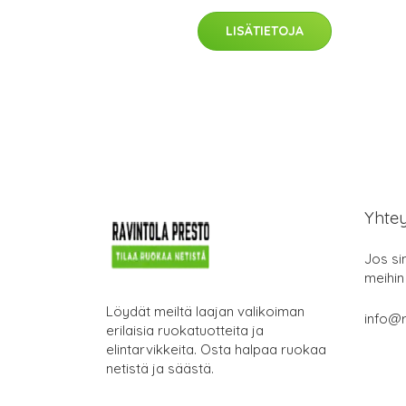
LISÄTIETOJA
Yhte
Jos si
meihin
Löydät meiltä laajan valikoiman
info@r
erilaisia ruokatuotteita ja
elintarvikkeita. Osta halpaa ruokaa
netistä ja säästä.