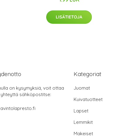
LISÄTIETOJA
ydenotto
Kategoriat
nulla on kysymyksiä, voit ottaa
Juomat
 yhteyttä sähköpostitse:
Kuivatuotteet
avintolapresto.fi
Lapset
Lemmikit
Makeiset