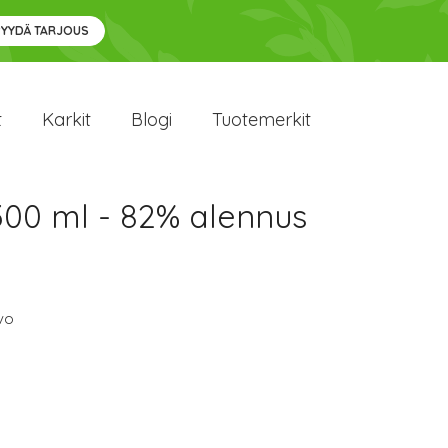
PYYDÄ TARJOUS
t
Karkit
Blogi
Tuotemerkit
300 ml - 82% alennus
vo