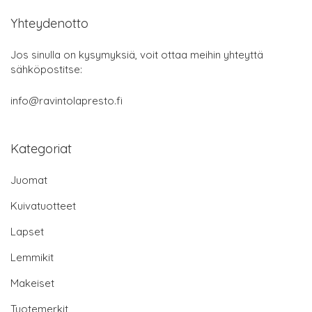
Yhteydenotto
Jos sinulla on kysymyksiä, voit ottaa meihin yhteyttä
sähköpostitse:
info@ravintolapresto.fi
Kategoriat
Juomat
Kuivatuotteet
Lapset
Lemmikit
Makeiset
Tuotemerkit