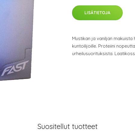
LISÄTIETOJA
Mustikan ja vaniljan makuista he
kuntoilijoille. Proteiini nopeut
urheilusuorituksista. Laatikos
Suositellut tuotteet