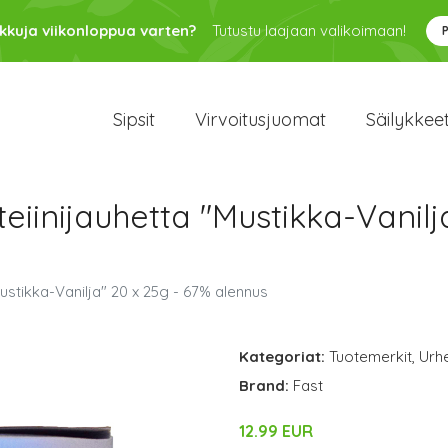
kkuja viikonloppua varten?
Tutustu laajaan valikoimaan!
Sipsit
Virvoitusjuomat
Säilykkee
eiinijauhetta "Mustikka-Vanilj
Mustikka-Vanilja" 20 x 25g - 67% alennus
Kategoriat:
Tuotemerkit
,
Urhe
Brand:
Fast
12.99 EUR