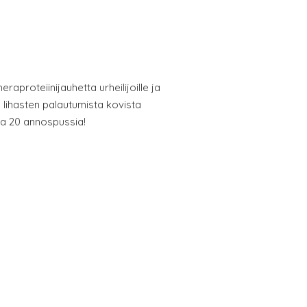
raproteiinijauhetta urheilijoille ja
ta lihasten palautumista kovista
sa 20 annospussia!