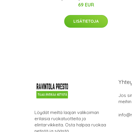
69 EUR
LISÄTIETOJA
Yhte
Jos si
meihin
Löydät meiltä laajan valikoiman
info@r
erilaisia ruokatuotteita ja
elintarvikkeita. Osta halpaa ruokaa
netistä ja säästä.