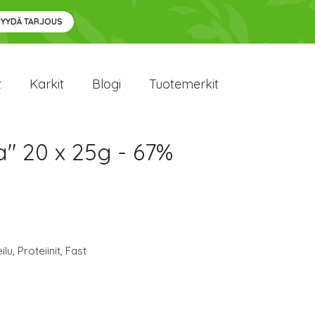
PYYDÄ TARJOUS
t
Karkit
Blogi
Tuotemerkit
a" 20 x 25g - 67%
ilu
,
Proteiinit
,
Fast