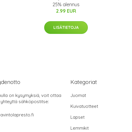
25% alennus
2.99 EUR
LISÄTIETOJA
ydenotto
Kategoriat
nulla on kysymyksiä, voit ottaa
Juomat
 yhteyttä sähköpostitse:
Kuivatuotteet
avintolapresto.fi
Lapset
Lemmikit