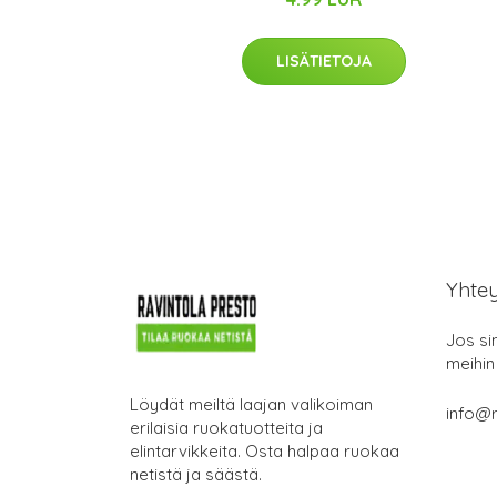
LISÄTIETOJA
Yhte
Jos si
meihin
Löydät meiltä laajan valikoiman
info@r
erilaisia ruokatuotteita ja
elintarvikkeita. Osta halpaa ruokaa
netistä ja säästä.