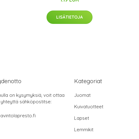
LISÄTIETOJA
ydenotto
Kategoriat
nulla on kysymyksiä, voit ottaa
Juomat
 yhteyttä sähköpostitse:
Kuivatuotteet
avintolapresto.fi
Lapset
Lemmikit