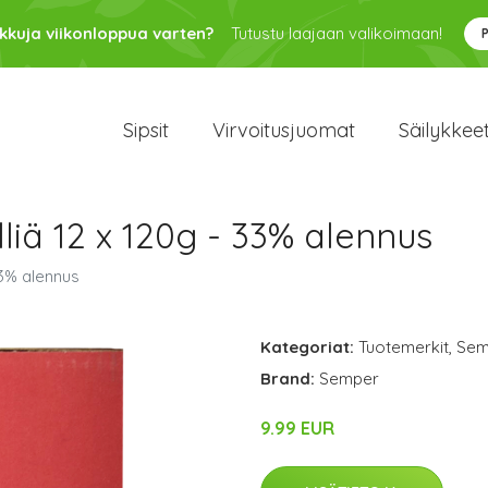
kkuja viikonloppua varten?
Tutustu laajaan valikoimaan!
Sipsit
Virvoitusjuomat
Säilykkee
liä 12 x 120g - 33% alennus
33% alennus
Kategoriat:
Tuotemerkit
,
Sem
Brand:
Semper
9.99 EUR