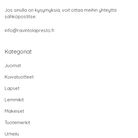
Jos sinulla on kysymyksiä, voit ottaa meihin yhteyttä
sähköpostitse:
info@ravintolapresto.fi
Kategoriat
Juomat
Kuivatuotteet
Lapset
Lemmikit
Makeiset
Tuotemerkit
Urheilu