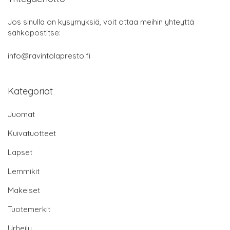
Jos sinulla on kysymyksiä, voit ottaa meihin yhteyttä
sähköpostitse:
info@ravintolapresto.fi
Kategoriat
Juomat
Kuivatuotteet
Lapset
Lemmikit
Makeiset
Tuotemerkit
Urheilu