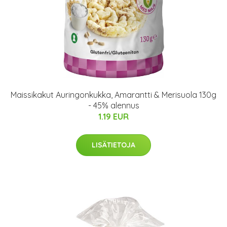
Maissikakut Auringonkukka, Amarantti & Merisuola 130g
- 45% alennus
1.19 EUR
LISÄTIETOJA