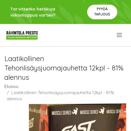
Tarvitsetko herkkuja
PYYDÄ
TARJOUS
viikonloppua varten?
.
Laatikollinen
Tehonlisäysjuomajauhetta 12kpl - 81%
alennus
Etusivu
Laatikollinen Tehonlisäysjuomajauhetta 12kpl - 81%
alennus