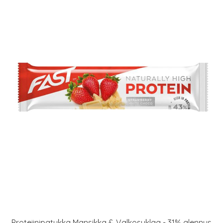
Proteiinipatukka Mansikka & Valkosuklaa - 31% alennus