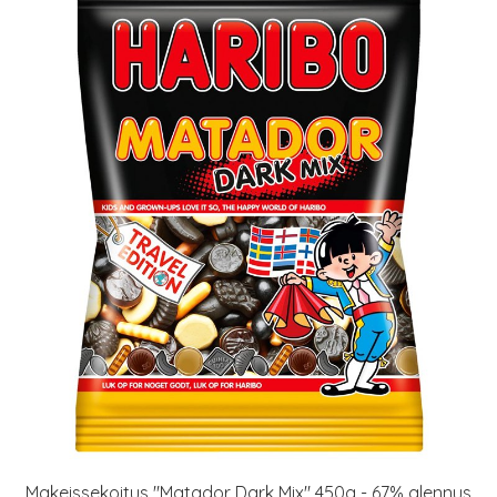
Makeissekoitus "Matador Dark Mix" 450g - 67% alennus