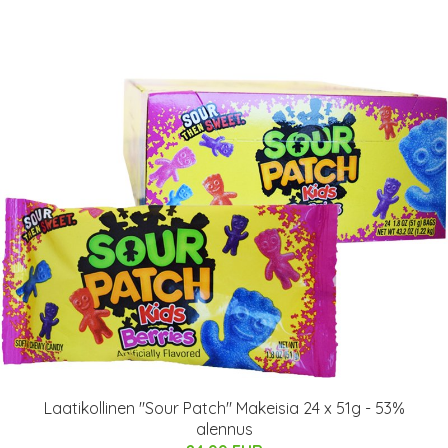
Laatikollinen "Sour Patch" Makeisia 24 x 51g - 53%
alennus