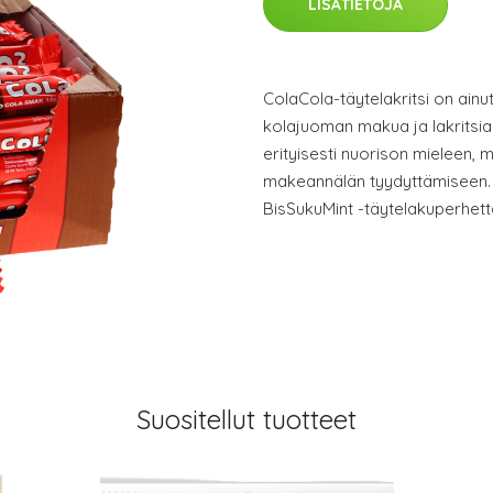
LISÄTIETOJA
ColaCola-täytelakritsi on ainu
kolajuoman makua ja lakritsi
erityisesti nuorison mieleen, m
makeannälän tyydyttämiseen. 
BisSukuMint -täytelakuperhett
Suositellut tuotteet