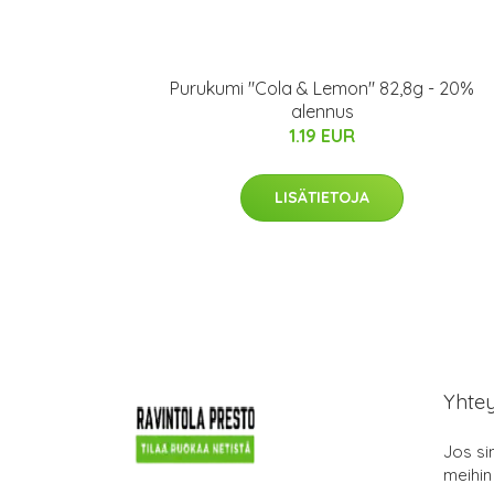
Purukumi "Cola & Lemon" 82,8g - 20%
alennus
1.19 EUR
LISÄTIETOJA
Yhte
Jos si
meihin