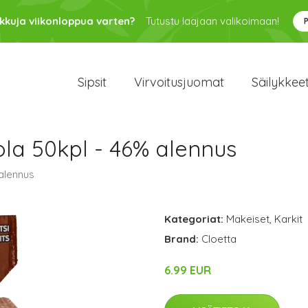
kkuja viikonloppua varten?
Tutustu laajaan valikoimaan!
Sipsit
Virvoitusjuomat
Säilykkee
ola 50kpl - 46% alennus
 alennus
Kategoriat:
Makeiset
,
Karkit
Brand:
Cloetta
6.99 EUR