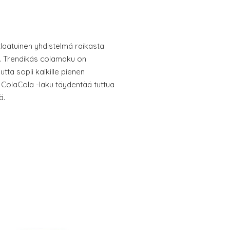
tlaatuinen yhdistelmä raikasta
a. Trendikäs colamaku on
utta sopii kaikille pienen
ColaCola -laku täydentää tuttua
ä.