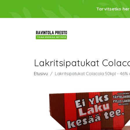
Tarvitsetko her
Lakritsipatukat Colac
Etusivu
Lakritsipatukat Colacola 50kpl - 46%