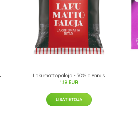
s
Lakumattopaloja - 30% alennus
1.19 EUR
LISÄTIETOJA