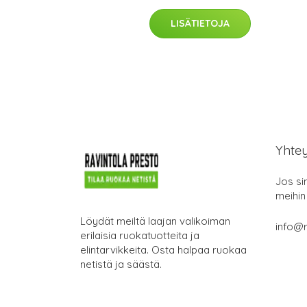
LISÄTIETOJA
Yhte
Jos si
meihin
Löydät meiltä laajan valikoiman
info@r
erilaisia ruokatuotteita ja
elintarvikkeita. Osta halpaa ruokaa
netistä ja säästä.