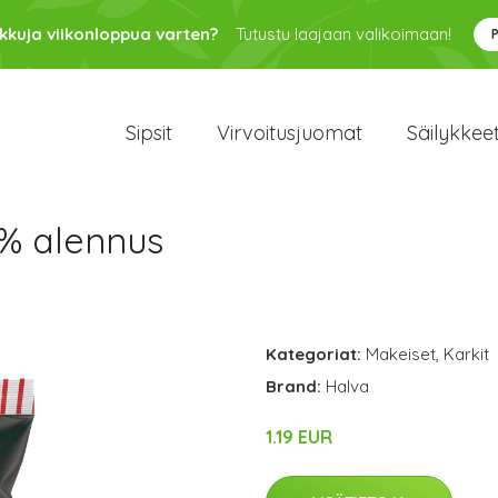
kkuja viikonloppua varten?
Tutustu laajaan valikoimaan!
Sipsit
Virvoitusjuomat
Säilykkee
% alennus
Kategoriat:
Makeiset
,
Karkit
Brand:
Halva
1.19 EUR