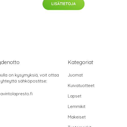
LISÄTIETOJA
ydenotto
Kategoriat
nulla on kysymyksiä, voit ottaa
Juomat
 yhteyttä sähköpostitse:
Kuivatuotteet
avintolapresto.fi
Lapset
Lemmikit
Makeiset