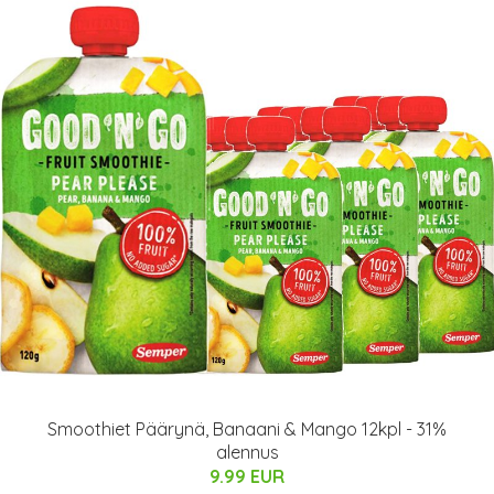
Smoothiet Päärynä, Banaani & Mango 12kpl - 31%
alennus
9.99 EUR