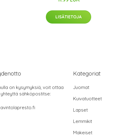
LISÄTIETOJA
ydenotto
Kategoriat
nulla on kysymyksiä, voit ottaa
Juomat
 yhteyttä sähköpostitse:
Kuivatuotteet
avintolapresto.fi
Lapset
Lemmikit
Makeiset