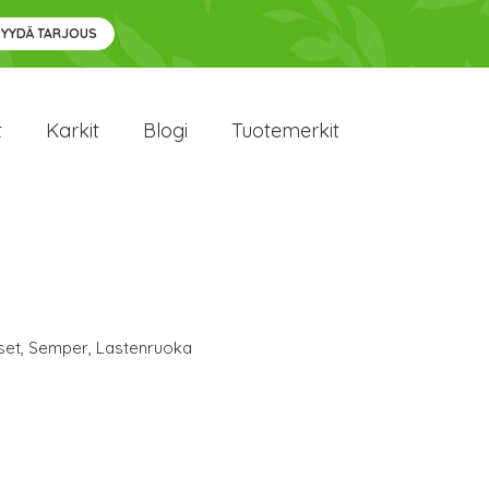
PYYDÄ TARJOUS
t
Karkit
Blogi
Tuotemerkit
set
,
Semper
,
Lastenruoka