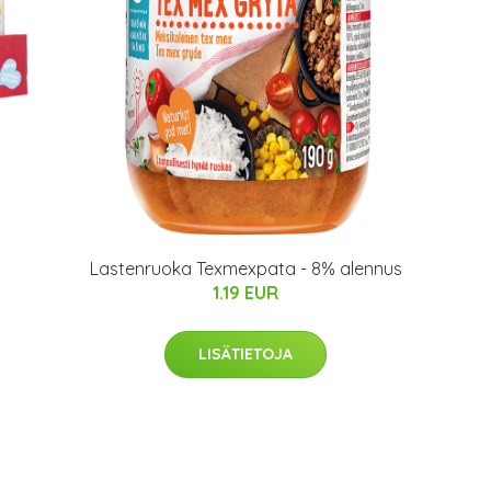
Lastenruoka Texmexpata - 8% alennus
1.19 EUR
LISÄTIETOJA