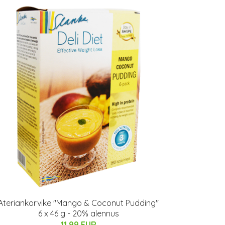
Ateriankorvike "Mango & Coconut Pudding"
6 x 46 g - 20% alennus
11.99 EUR