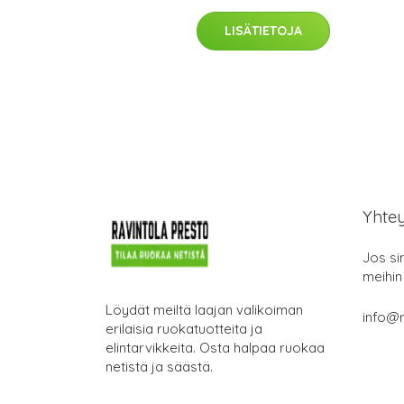
LISÄTIETOJA
Yhte
Jos si
meihin
Löydät meiltä laajan valikoiman
info@r
erilaisia ruokatuotteita ja
elintarvikkeita. Osta halpaa ruokaa
netistä ja säästä.