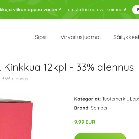
kkuja viikonloppua varten?
Tutustu laajaan valikoimaan!
Sipsit
Virvoitusjuomat
Säilykkee
 Kinkkua 12kpl - 33% alennus
- 33% alennus
Kategoriat:
Tuotemerkit
,
Lap
Brand:
Semper
9.99 EUR