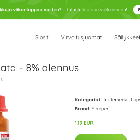
kkuja viikonloppua varten?
Tutustu laajaan valikoimaan!
Sipsit
Virvoitusjuomat
Säilykkee
ata - 8% alennus
us
Kategoriat:
Tuotemerkit
,
Lap
Brand:
Semper
1.19 EUR