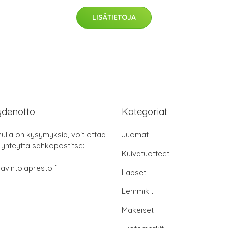
LISÄTIETOJA
ydenotto
Kategoriat
nulla on kysymyksiä, voit ottaa
Juomat
 yhteyttä sähköpostitse:
Kuivatuotteet
avintolapresto.fi
Lapset
Lemmikit
Makeiset