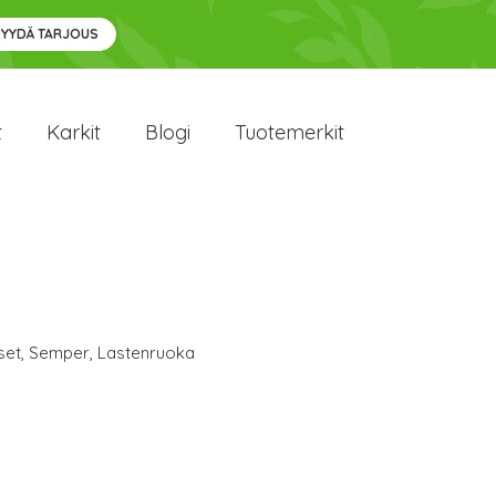
PYYDÄ TARJOUS
t
Karkit
Blogi
Tuotemerkit
set
,
Semper
,
Lastenruoka