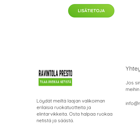
LISÄTIETOJA
Yhte
Jos si
meihin
Löydät meiltä laajan valikoiman
info@r
erilaisia ruokatuotteita ja
elintarvikkeita. Osta halpaa ruokaa
netistä ja säästä.