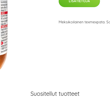
LISÄTIETOJA
Meksikoilainen texmexpata. Sop
Suositellut tuotteet