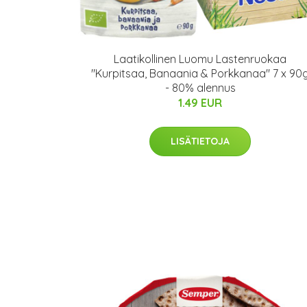
Laatikollinen Luomu Lastenruokaa
"Kurpitsaa, Banaania & Porkkanaa" 7 x 90
- 80% alennus
1.49 EUR
LISÄTIETOJA