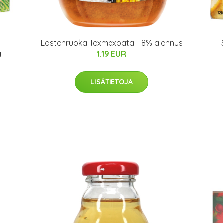
Lastenruoka Texmexpata - 8% alennus
g
1.19 EUR
LISÄTIETOJA