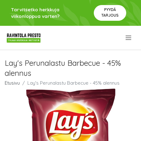
Tarvitsetko herkkuja
PYYDÄ
TARJOUS
viikonloppua varten?
.
Lay's Perunalastu Barbecue - 45%
alennus
Etusivu
Lay's Perunalastu Barbecue - 45% alennus