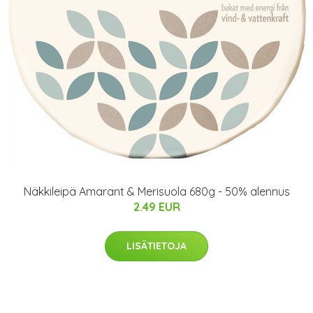
Näkkileipä Amarant & Merisuola 680g - 50% alennus
2.49 EUR
LISÄTIETOJA