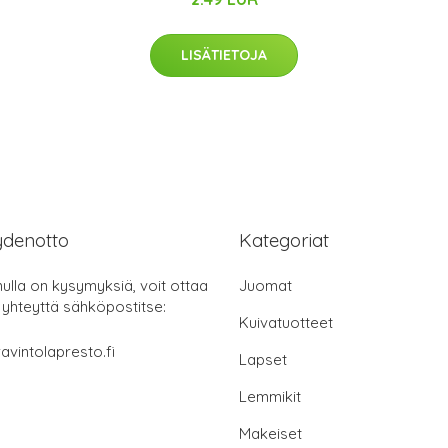
LISÄTIETOJA
ydenotto
Kategoriat
nulla on kysymyksiä, voit ottaa
Juomat
 yhteyttä sähköpostitse:
Kuivatuotteet
avintolapresto.fi
Lapset
Lemmikit
Makeiset