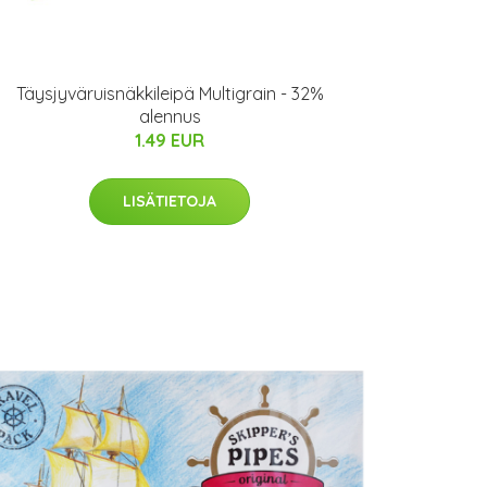
Täysjyväruisnäkkileipä Multigrain - 32%
alennus
1.49 EUR
LISÄTIETOJA