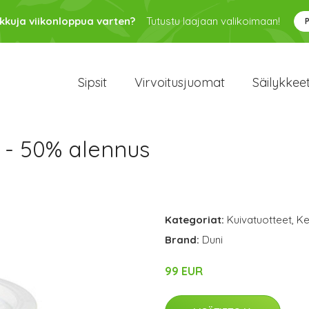
kkuja viikonloppua varten?
Tutustu laajaan valikoimaan!
Sipsit
Virvoitusjuomat
Säilykkee
 - 50% alennus
Kategoriat:
Kuivatuotteet
,
Ke
Brand:
Duni
99 EUR