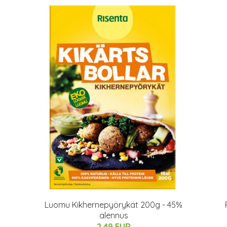
Luomu Kikhernepyörykät 200g - 45%
alennus
2.49 EUR