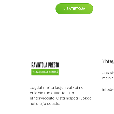
LISÄTIETOJA
Yhte
Jos si
meihin
Löydät meiltä laajan valikoiman
info@r
erilaisia ruokatuotteita ja
elintarvikkeita. Osta halpaa ruokaa
netistä ja säästä.