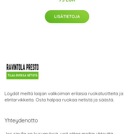
LISÄTIETOJA
Löydät meiltä laajan valikoiman erilaisia ruokatuotteita ja
elintarvikkeita. Osta halpaa ruokaa netistä ja säästä.
Yhteydenotto
Jos sinulla on kysymyksiä, voit ottaa meihin yhteyttä