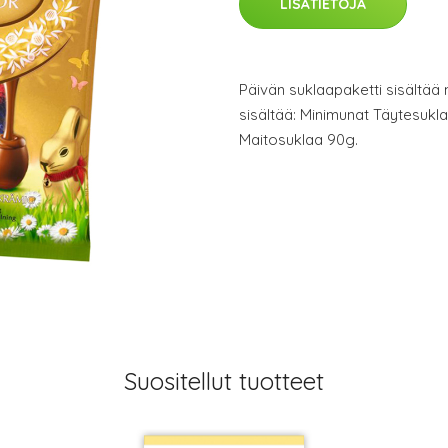
LISÄTIETOJA
Päivän suklaapaketti sisältää
sisältää: Minimunat Täytesukl
Maitosuklaa 90g.
Suositellut tuotteet