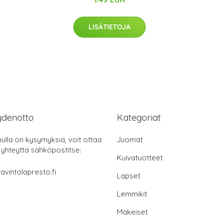
LISÄTIETOJA
ydenotto
Kategoriat
nulla on kysymyksiä, voit ottaa
Juomat
 yhteyttä sähköpostitse:
Kuivatuotteet
avintolapresto.fi
Lapset
Lemmikit
Makeiset