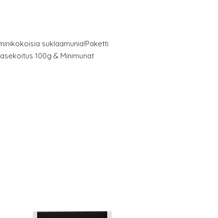
 minikokoisia suklaamunia!Paketti
aasekoitus 100g & Minimunat