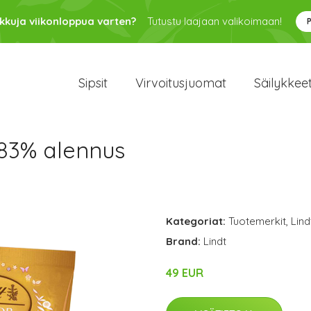
kkuja viikonloppua varten?
Tutustu laajaan valikoimaan!
Sipsit
Virvoitusjuomat
Säilykkee
 83% alennus
Kategoriat:
Tuotemerkit
,
Lind
Brand:
Lindt
49 EUR