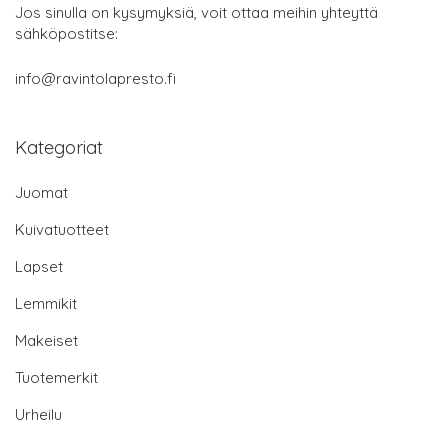
Jos sinulla on kysymyksiä, voit ottaa meihin yhteyttä
sähköpostitse:
info@ravintolapresto.fi
Kategoriat
Juomat
Kuivatuotteet
Lapset
Lemmikit
Makeiset
Tuotemerkit
Urheilu