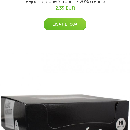
Teejuomajauhe Sitruuna - 20% alennus
2.39 EUR
LISÄTIETOJA