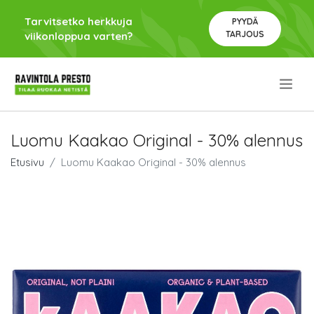
Tarvitsetko herkkuja
PYYDÄ
TARJOUS
viikonloppua varten?
.
Luomu Kaakao Original - 30% alennus
Etusivu
Luomu Kaakao Original - 30% alennus