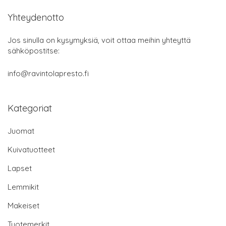
Yhteydenotto
Jos sinulla on kysymyksiä, voit ottaa meihin yhteyttä
sähköpostitse:
info@ravintolapresto.fi
Kategoriat
Juomat
Kuivatuotteet
Lapset
Lemmikit
Makeiset
Tuotemerkit