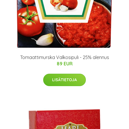
Tomaattimurska Valkosipuli - 25% alennus
89 EUR
LISÄTIETOJA