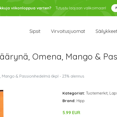
kkuja viikonloppua varten?
Tutustu laajaan valikoimaan!
Sipsit
Virvoitusjuomat
Säilykkee
äärynä, Omena, Mango & Pass
 Mango & Passionihedelmä 6kpl - 23% alennus
Kategoriat:
Tuotemerkit
,
Lap
Brand:
Hipp
5.99 EUR