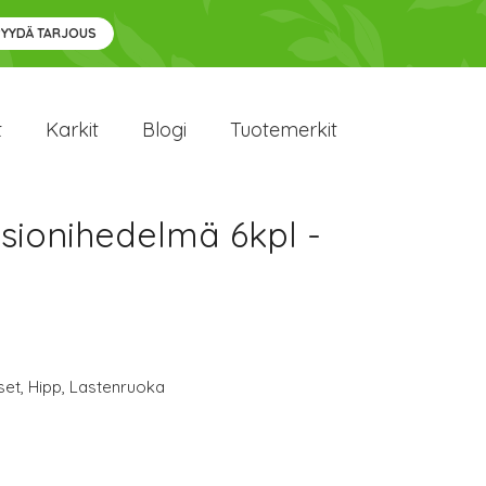
PYYDÄ TARJOUS
t
Karkit
Blogi
Tuotemerkit
ionihedelmä 6kpl -
set
,
Hipp
,
Lastenruoka