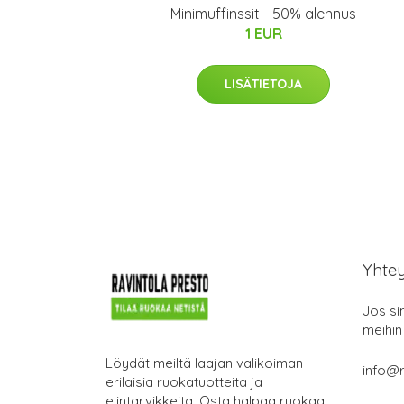
Minimuffinssit - 50% alennus
1 EUR
LISÄTIETOJA
Yhte
Jos si
meihin
Löydät meiltä laajan valikoiman
info@r
erilaisia ruokatuotteita ja
elintarvikkeita. Osta halpaa ruokaa