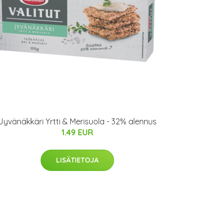
Jyvänäkkäri Yrtti & Merisuola - 32% alennus
1.49 EUR
LISÄTIETOJA