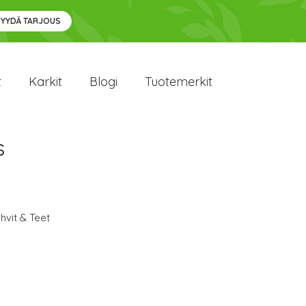
PYYDÄ TARJOUS
t
Karkit
Blogi
Tuotemerkit
s
hvit & Teet