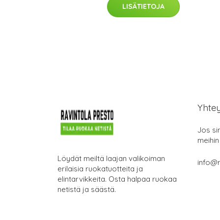
LISÄTIETOJA
Yhte
Jos si
meihin
Löydät meiltä laajan valikoiman
info@r
erilaisia ruokatuotteita ja
elintarvikkeita. Osta halpaa ruokaa
netistä ja säästä.