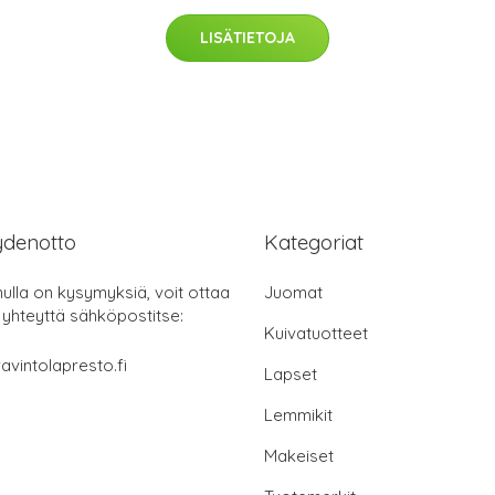
LISÄTIETOJA
ydenotto
Kategoriat
nulla on kysymyksiä, voit ottaa
Juomat
 yhteyttä sähköpostitse:
Kuivatuotteet
avintolapresto.fi
Lapset
Lemmikit
Makeiset