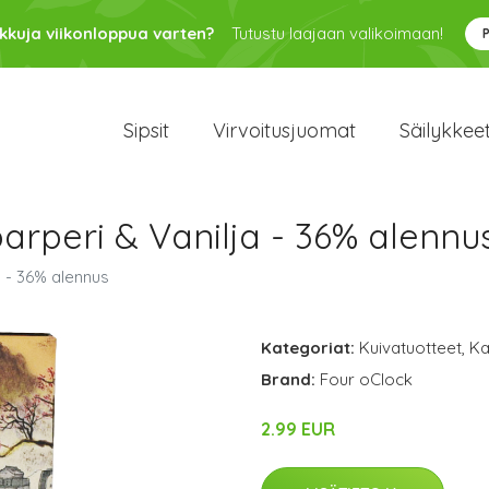
kkuja viikonloppua varten?
Tutustu laajaan valikoimaan!
Sipsit
Virvoitusjuomat
Säilykkee
rperi & Vanilja - 36% alennu
 - 36% alennus
Kategoriat:
Kuivatuotteet
,
Ka
Brand:
Four oClock
2.99 EUR