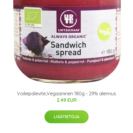
Voileipälevite,Vegaaninen 180g - 29% alennus
2.49 EUR
LISÄTIETOJA