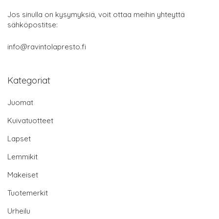
Jos sinulla on kysymyksiä, voit ottaa meihin yhteyttä
sähköpostitse:
info@ravintolapresto.fi
Kategoriat
Juomat
Kuivatuotteet
Lapset
Lemmikit
Makeiset
Tuotemerkit
Urheilu