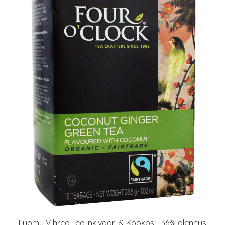
Luomu Vihreä Tee Inkivääri & Kookos - 36% alennus