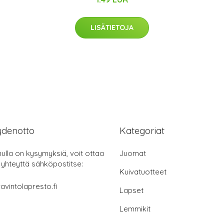
LISÄTIETOJA
ydenotto
Kategoriat
nulla on kysymyksiä, voit ottaa
Juomat
 yhteyttä sähköpostitse:
Kuivatuotteet
avintolapresto.fi
Lapset
Lemmikit