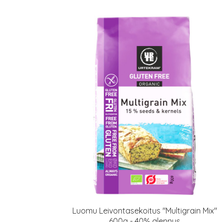
Luomu Leivontasekoitus "Multigrain Mix"
600g - 40% alennus