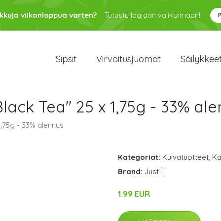
kkuja viikonloppua varten?
Tutustu laajaan valikoimaan!
Sipsit
Virvoitusjuomat
Säilykkee
ack Tea" 25 x 1,75g - 33% al
,75g - 33% alennus
Kategoriat:
Kuivatuotteet
,
Ka
Brand:
Just T
1.99 EUR