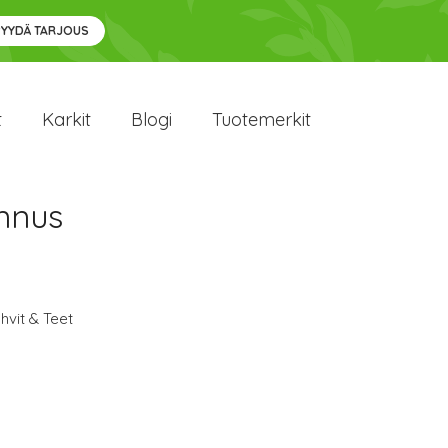
PYYDÄ TARJOUS
t
Karkit
Blogi
Tuotemerkit
ennus
hvit & Teet