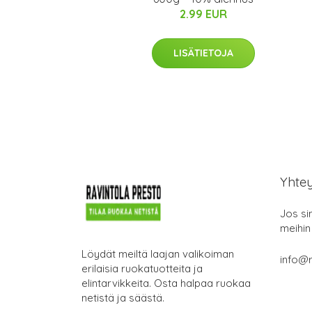
2.99 EUR
LISÄTIETOJA
Yhte
Jos si
meihin
Löydät meiltä laajan valikoiman
info@r
erilaisia ruokatuotteita ja
elintarvikkeita. Osta halpaa ruokaa
netistä ja säästä.