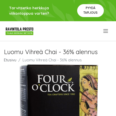
Tarvitsetko herkkuja
PYYDÄ
TARJOUS
viikonloppua varten?
.
Luomu Vihreä Chai - 36% alennus
Etusivu
Luomu Vihreä Chai - 36% alennus