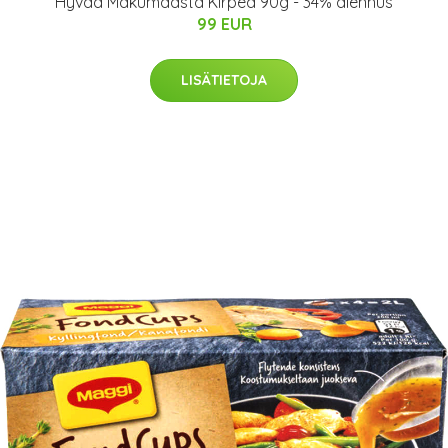
Hyvää Makumaasta Kirpeä 90g - 34% alennus
99 EUR
LISÄTIETOJA