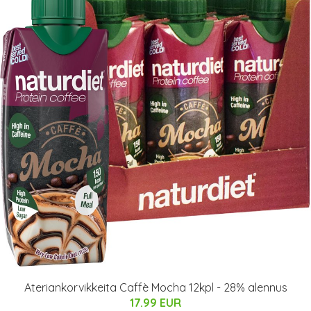
Ateriankorvikkeita Caffè Mocha 12kpl - 28% alennus
17.99 EUR