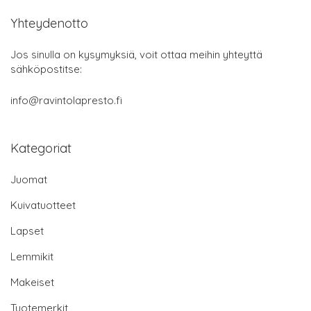
Yhteydenotto
Jos sinulla on kysymyksiä, voit ottaa meihin yhteyttä
sähköpostitse:
info@ravintolapresto.fi
Kategoriat
Juomat
Kuivatuotteet
Lapset
Lemmikit
Makeiset
Tuotemerkit