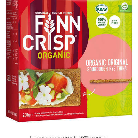
Luomuhapankorput - 38% alennus