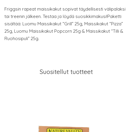
Friggsin rapeat maissikakut sopivat täydellisesti välipalaksi
tai treenin jälkeen. Testaa ja löydä suosikkimakusi!Paketti
sisältää: Luomu Maissikakut “Grill” 25g, Maissikakut “Pizza”
25g, Luomu Maissikakut Popcorn 25g & Maissikakut “Tilli &
Ruohosipuli” 25g.
Suositellut tuotteet