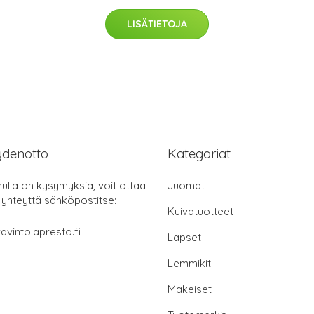
LISÄTIETOJA
ydenotto
Kategoriat
nulla on kysymyksiä, voit ottaa
Juomat
 yhteyttä sähköpostitse:
Kuivatuotteet
avintolapresto.fi
Lapset
Lemmikit
Makeiset