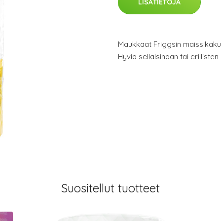
LISÄTIETOJA
Maukkaat Friggsin maissikakut
Hyviä sellaisinaan tai erilliste
Suositellut tuotteet