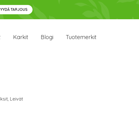
PYYDÄ TARJOUS
t
Karkit
Blogi
Tuotemerkit
ksit
,
Leivät