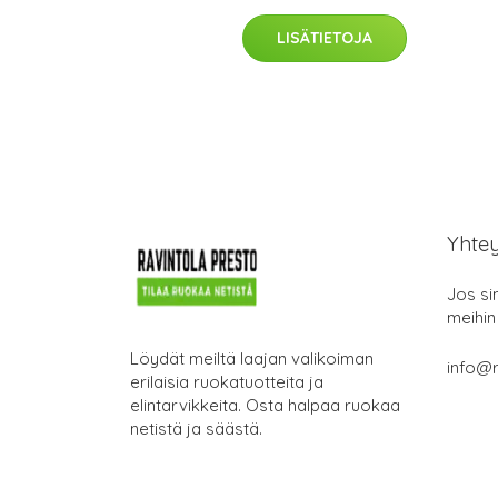
LISÄTIETOJA
Yhte
Jos si
meihin
Löydät meiltä laajan valikoiman
info@r
erilaisia ruokatuotteita ja
elintarvikkeita. Osta halpaa ruokaa
netistä ja säästä.