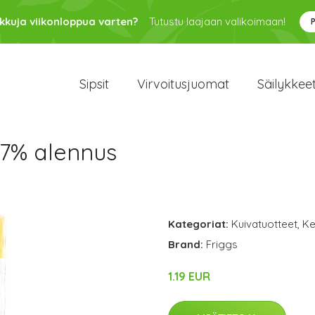
kkuja viikonloppua varten?
Tutustu laajaan valikoimaan!
Sipsit
Virvoitusjuomat
Säilykkee
37% alennus
Kategoriat:
Kuivatuotteet
,
Ke
Brand:
Friggs
1.19 EUR