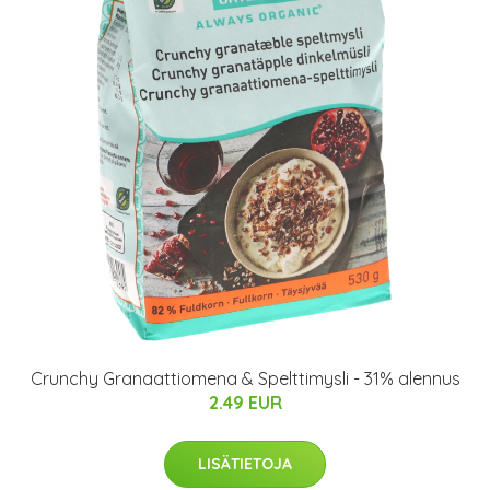
Crunchy Granaattiomena & Spelttimysli - 31% alennus
2.49 EUR
LISÄTIETOJA