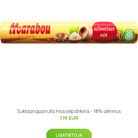
Suklaanappirulla Hasselpähkinä - 18% alennus
1.19 EUR
LISÄTIETOJA