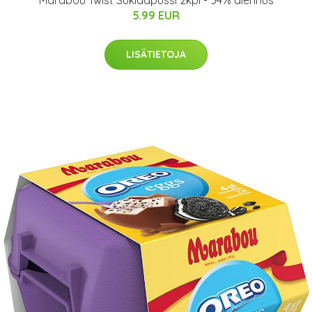
Marabou Twist Suklaapussi 2kpl - 54% alennus
5.99 EUR
LISÄTIETOJA