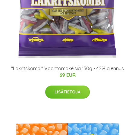
"Lakritskombi" Vaahtomakeisia 130g - 42% alennus
69 EUR
LISÄTIETOJA