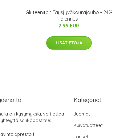
Gluteeniton Täysjyväkaurajauho - 24%
alennus
2.99 EUR
LISÄTIETOJA
ydenotto
Kategoriat
nulla on kysymyksiä, voit ottaa
Juomat
 yhteyttä sähköpostitse:
Kuivatuotteet
avintolapresto.fi
Lapset