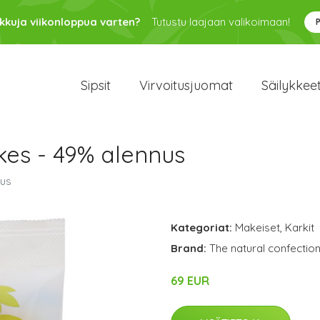
kkuja viikonloppua varten?
Tutustu laajaan valikoimaan!
Sipsit
Virvoitusjuomat
Säilykkee
kes - 49% alennus
nus
Kategoriat:
Makeiset
,
Karkit
Brand:
The natural confection
69 EUR