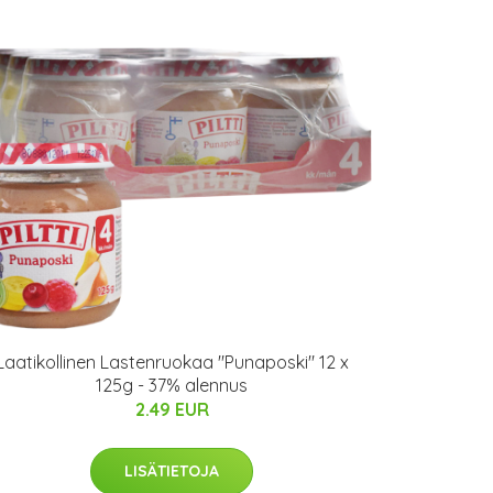
Laatikollinen Lastenruokaa "Punaposki" 12 x
125g - 37% alennus
2.49 EUR
LISÄTIETOJA