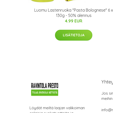
Luomu Lastenruoka "Pasta Bolognese" 6 x
130g - 50% alennus
4.99 EUR
LISÄTIETOJA
Yhte
Jos si
meihin
Löydät meiltä laajan valikoiman
info@r