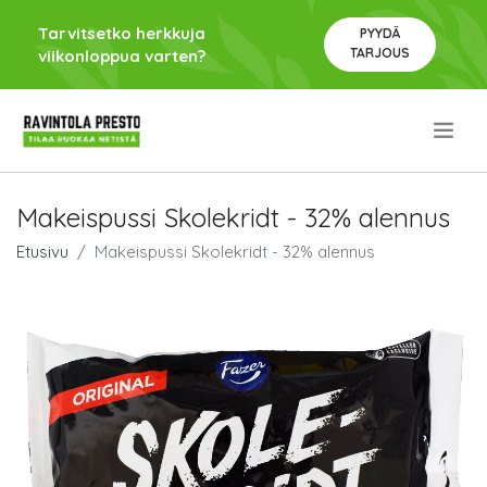
Tarvitsetko herkkuja
PYYDÄ
TARJOUS
viikonloppua varten?
.
Makeispussi Skolekridt - 32% alennus
Etusivu
Makeispussi Skolekridt - 32% alennus