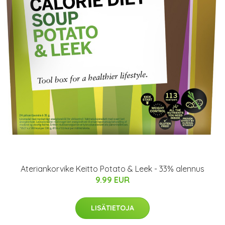
Ateriankorvike Keitto Potato & Leek - 33% alennus
9.99 EUR
LISÄTIETOJA