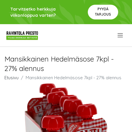
Tarvitsetko herkkuja
PYYDÄ
TARJOUS
viikonloppua varten?
.
Mansikkainen Hedelmäsose 7kpl -
27% alennus
Etusivu
Mansikkainen Hedelmäsose 7kpl - 27% alennus