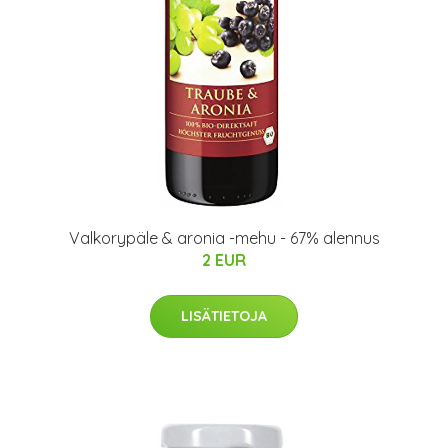
Valkorypäle & aronia -mehu - 67% alennus
2 EUR
LISÄTIETOJA